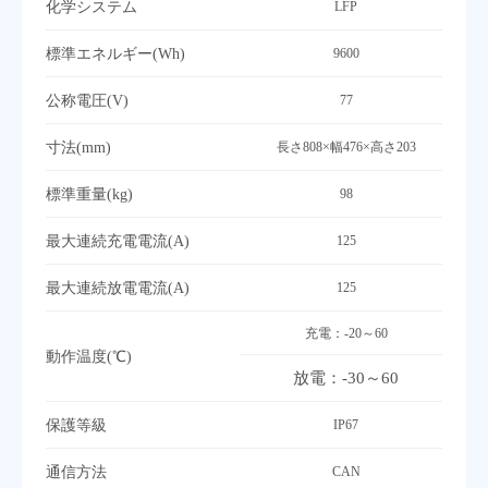
化学システム
LFP
標準エネルギー(Wh)
9600
公称電圧(V)
77
寸法(mm)
長さ808×幅476×高さ203
標準重量(kg)
98
最大連続充電電流(A)
125
最大連続放電電流(A)
125
充電：-20～60
動作温度(℃)
放電：-30～60
保護等級
IP67
通信方法
CAN