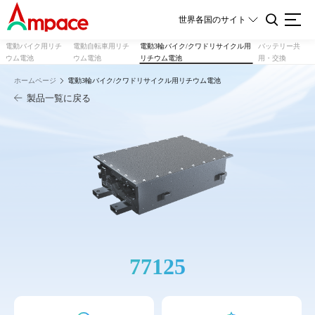
世界各国のサイト
電動バイク用リチ
電動自転車用リチ
電動3輪バイク/クワドリサイクル用
バッテリー共
ウム電池
ウム電池
リチウム電池
用・交換
ホームページ
電動3輪バイク/クワドリサイクル用リチウム電池
製品一覧に戻る
77125