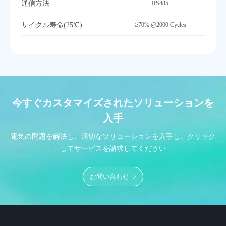
通信方法
RS485
サイクル寿命(25℃)
≥70% @2000 Cycles
今すぐカスタマイズされたソリューションを
入手
電気の問題を解決し、適切なソリューションを入手し、クリック
してサービスを請求してください
お問い合わせ