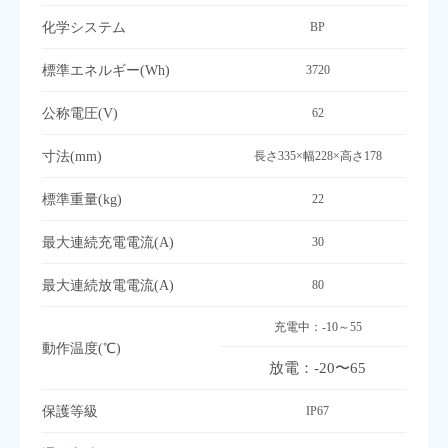
化学システム
BP
標準エネルギー(Wh)
3720
公称電圧(V)
62
寸法(mm)
長さ335×幅228×高さ178
標準重量(kg)
22
最大連続充電電流(A)
30
最大連続放電電流(A)
80
充電中：-10～55
動作温度(℃)
放電：-20〜65
保護等級
IP67